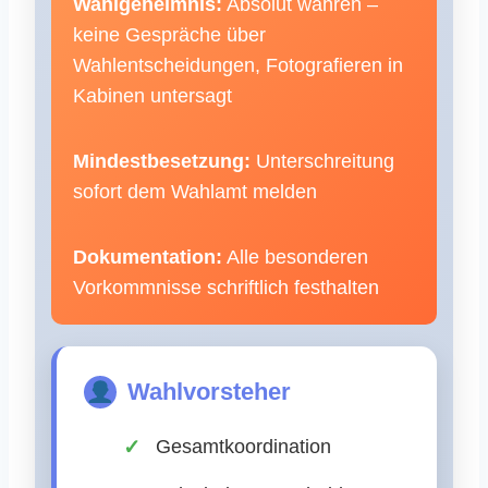
Wahlgeheimnis:
Absolut wahren –
keine Gespräche über
Wahlentscheidungen, Fotografieren in
Kabinen untersagt
Mindestbesetzung:
Unterschreitung
sofort dem Wahlamt melden
Dokumentation:
Alle besonderen
Vorkommnisse schriftlich festhalten
Wahlvorsteher
Gesamtkoordination